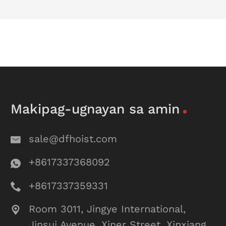
Makipag-ugnayan sa amin
sale@dfhoist.com
+8617337368092
+8617337359331
Room 3011, Jingye International,
Jinsui Avenue, Xiner Street, Xinxiang