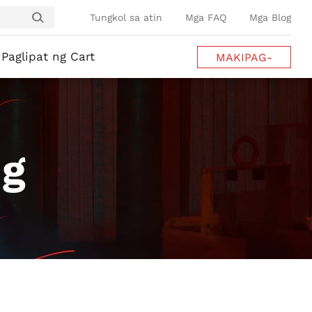
Tungkol sa atin
Mga FAQ
Mga Blog
Paglipat ng Cart
MAKIPAG-
UGNAYAN SA
AMIN
ng