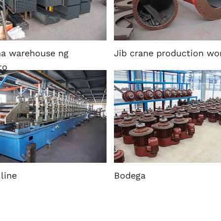
na warehouse ng
Jib crane production wo
to
 line
Bodega