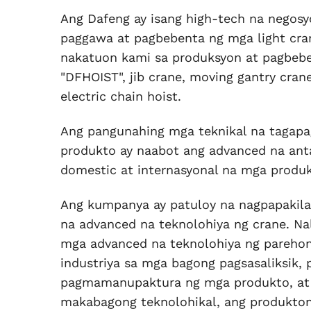
Ang Dafeng ay isang high-tech na negosy
paggawa at pagbebenta ng mga light cra
nakatuon kami sa produksyon at pagbebe
"DFHOIST", jib crane, moving gantry cran
electric chain hoist.
Ang pangunahing mga teknikal na tagap
produkto ay naabot ang advanced na ant
domestic at internasyonal na mga produk
Ang kumpanya ay patuloy na nagpapakilal
na advanced na teknolohiya ng crane. N
mga advanced na teknolohiya ng pareho
industriya sa mga bagong pagsasaliksik, 
pagmamanupaktura ng mga produkto, at 
makabagong teknolohikal, ang produkton