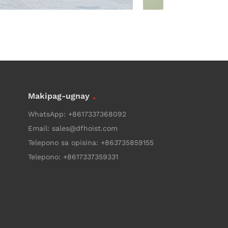
Makipag-ugnay
WhatsApp:
+8617337368092
Email:
sales@dfhoist.com
Telepono sa opisina:
+863735859155
Telepono:
+8617337359331