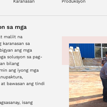
Karanasan
Produksyon
on sa mga
 maliit na
g karanasan sa
 bigyan ang mga
ga solusyon sa pag-
an bilang
amin ang iyong mga
nupaktura,
 at bawasan ang tindi
gsasanay, isang