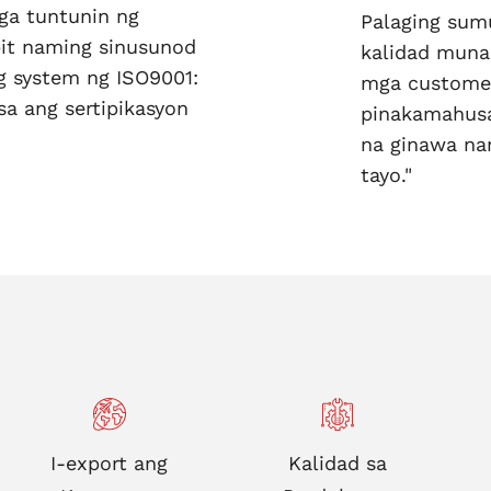
ga tuntunin ng
Palaging sum
pit naming sinusunod
kalidad muna
g system ng ISO9001:
mga customer
sa ang sertipikasyon
pinakamahusa
na ginawa na
tayo."
I-export ang
Kalidad sa