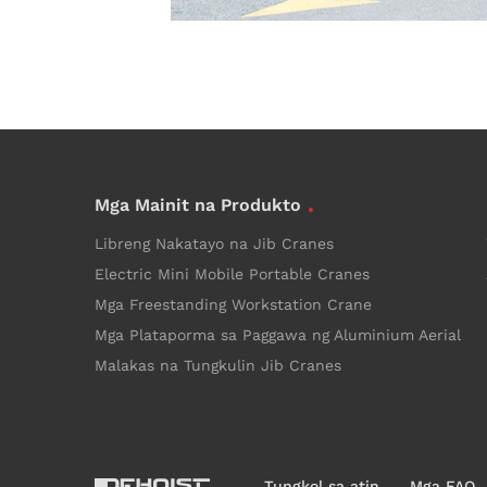
Mga Mainit na Produkto
Libreng Nakatayo na Jib Cranes
Electric Mini Mobile Portable Cranes
Mga Freestanding Workstation Crane
Mga Plataporma sa Paggawa ng Aluminium Aerial
Malakas na Tungkulin Jib Cranes
Tungkol sa atin
Mga FAQ