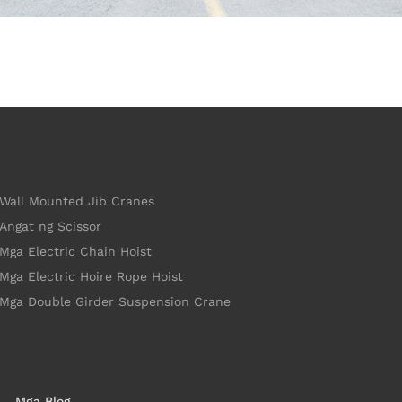
Wall Mounted Jib Cranes
Angat ng Scissor
Mga Electric Chain Hoist
Mga Electric Hoire Rope Hoist
Mga Double Girder Suspension Crane
Mga Blog