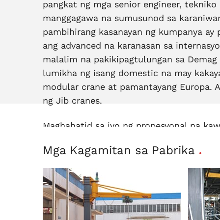
pangkat ng mga senior engineer, tekniko
manggagawa na sumusunod sa karaniwan
pambihirang kasanayan ng kumpanya ay pa
ang advanced na karanasan sa internasyo
malalim na pakikipagtulungan sa Demag 
lumikha ng isang domestic na may kaka
modular crane at pamantayang Europa. A
ng Jib cranes.
Maghahatid sa iyo ng propesyonal na kaw
na oras sa isang araw at magsisikap na 
Mga Kagamitan sa Pabrika
pinakamahusay na solusyon at mga guhit 
pinakamaikling panahon.