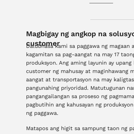
Magbigay ng angkop na solusy
customer
Dalubhasa kami sa paggawa ng magaan at
kagamitan sa pag-aangat na may 17 taon
produksyon. Ang aming layunin ay upang
customer ng mahusay at maginhawang m
aangat at transportasyon na may kaligtas
pangunahing priyoridad. Matutugunan n
pangangailangan sa proseso ng pagmama
pagbutihin ang kahusayan ng produksyon
ng paggawa.
Matapos ang higit sa sampung taon ng pa