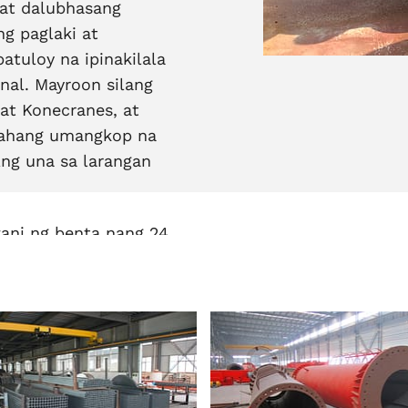
 at dalubhasang
g paglaki at
tuloy na ipinakilala
nal. Mayroon silang
at Konecranes, at
yahang umangkop na
ng una sa larangan
ani ng benta nang 24
maihatid ang
sa iyo sa