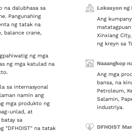
o na dalubhasa sa
Lokasyon ng
ne. Pangunahing
Ang kumpanya
nta ng tatak na
matatagpuan 
e, balance crane,
Xinxiang City
ng kreyn sa T
agpahiwatig ng mga
Naaangkop na
as ng mga katulad na
to.
Ang mga prod
bansa, na kin
a sa internasyonal
Petroleum, Ke
alaman namin ang
Salamin, Pap
ng mga produkto ng
industriya.
pag-unlad, at
batay sa
DFHOIST Man
g "DFHOIST" na tatak