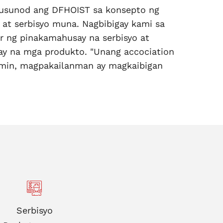
usunod ang DFHOIST sa konsepto ng
 at serbisyo muna. Nagbibigay kami sa
 ng pinakamahusay na serbisyo at
y na mga produkto. "Unang accociation
min, magpakailanman ay magkaibigan
Serbisyo