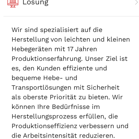
Lösung
Produkte gelernt, und basierend auf
technologischer Innovation, "DFHOIST"
Markenprodukt sind immer in einer
Wir sind spezialisiert auf die
führenden Position in Bezug auf
Herstellung von leichten und kleinen
Qualität, Leistung und Technologie.
Hebegeräten mit 17 Jahren
Wir folgen streng dem ISO9001:2000
Produktionserfahrung. Unser Ziel ist
International Quality System Standard
es, den Kunden effiziente und
im Produktionsprozess und hat die
bequeme Hebe- und
CE-Zertifizierung bestanden.
Transportlösungen mit Sicherheit
als oberste Priorität zu bieten. Wir
können Ihre Bedürfnisse im
Herstellungsprozess erfüllen, die
Produktionseffizienz verbessern und
die Arbeitsintensität reduzieren.