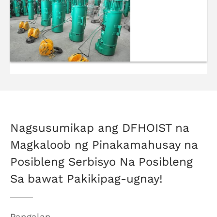
Chain Hoist
Mga Electric
Hoire Rope
Hoist
Nagsusumikap ang DFHOIST na
Magkaloob ng Pinakamahusay na
Posibleng Serbisyo Na Posibleng
Sa bawat Pakikipag-ugnay!
Pangalan