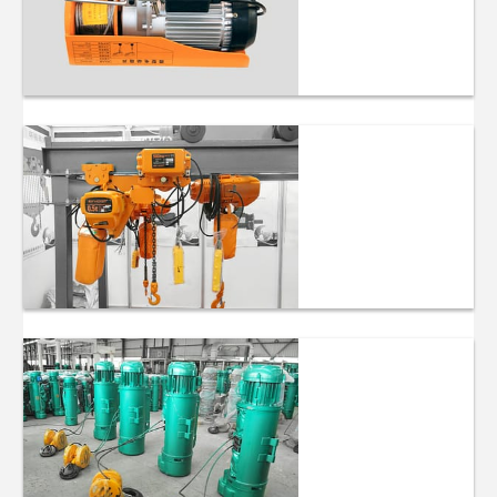
Mini paranchi
elettrici
Paranchi a
catena
elettrici