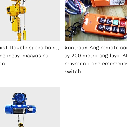
oist
Double speed hoist,
kontrolin
Ang remote co
g ingay, maayos na
ay 200 metro ang layo. A
on
mayroon itong emergenc
switch