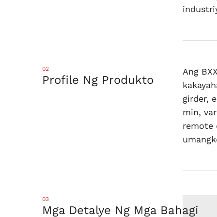
industri
02
Ang BXX 
Profile Ng Produkto
kakayah
girder, 
min, var
remote 
umangko
03
Mga Detalye Ng Mga Bahagi