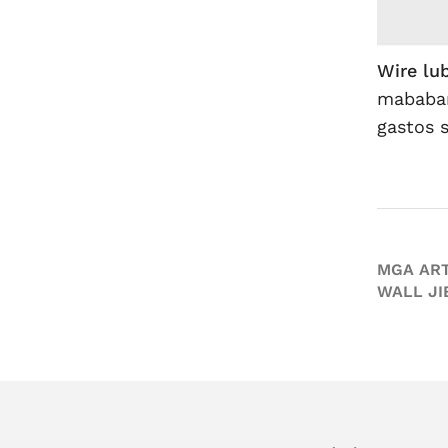
Wire lub
mababan
gastos 
MGA ART
WALL JI