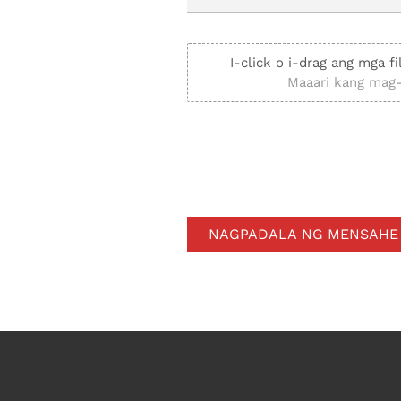
I-click o i-drag ang mga f
Maaari kang mag-
NAGPADALA NG MENSAHE