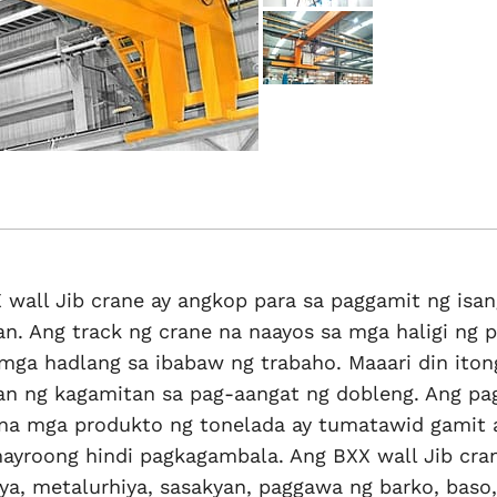
 wall Jib crane ay angkop para sa paggamit ng isan
n. Ang track ng crane na naayos sa mga haligi ng p
mga hadlang sa ibabaw ng trabaho. Maaari din iton
n ng kagamitan sa pag-aangat ng dobleng. Ang p
t na mga produkto ng tonelada ay tumatawid gamit 
mayroong hindi pagkagambala. Ang BXX wall Jib cr
ya, metalurhiya, sasakyan, paggawa ng barko, baso,