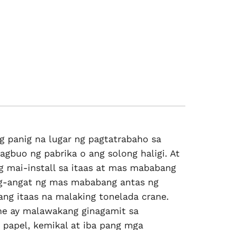
g panig na lugar ng pagtatrabaho sa
agbuo ng pabrika o ang solong haligi. At
g mai-install sa itaas at mas mababang
ag-angat ng mas mababang antas ng
ang itaas na malaking tonelada crane.
ane ay malawakang ginagamit sa
 papel, kemikal at iba pang mga