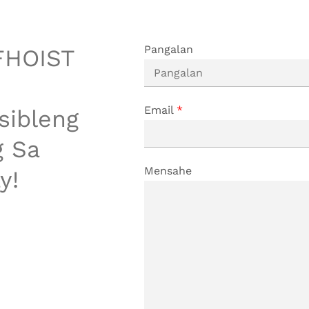
Pangalan
FHOIST
Email
*
sibleng
g Sa
Mensahe
y!