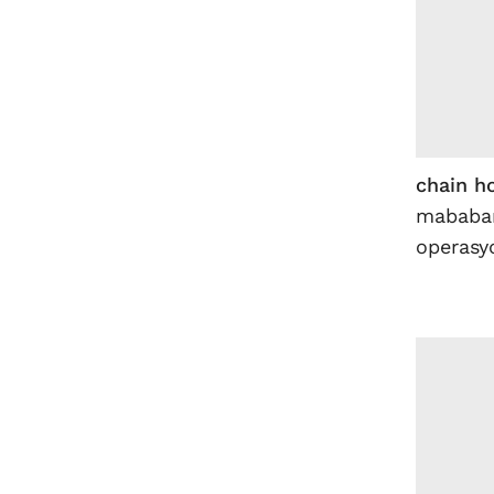
chain h
mababan
operasy