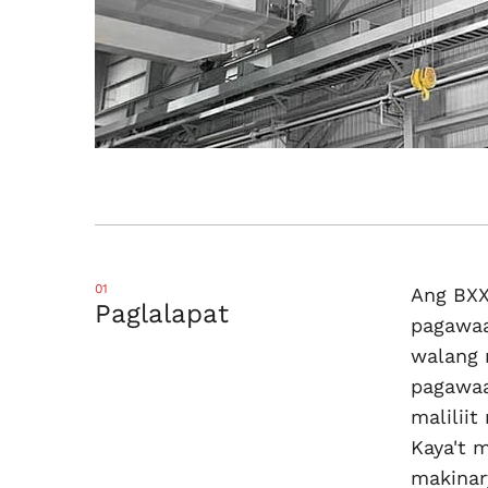
01
Ang BXX
Paglalapat
pagawaa
walang 
pagawaa
malilii
Kaya't 
makinar