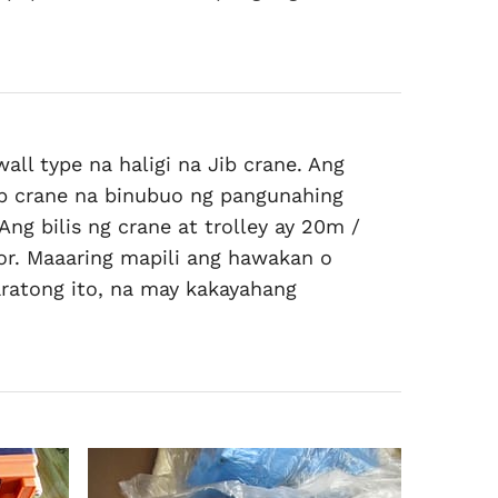
all type na haligi na Jib crane. Ang
ib crane na binubuo ng pangunahing
 Ang bilis ng crane at trolley ay 20m /
tor. Maaaring mapili ang hawakan o
aratong ito, na may kakayahang