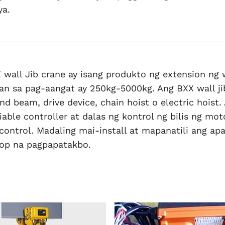
ya.
wall Jib crane ay isang produkto ng extension ng w
an sa pag-aangat ay 250kg-5000kg. Ang BXX wall j
end beam, drive device, chain hoist o electric hoist.
iable controller at dalas ng kontrol ng bilis ng mo
control. Madaling mai-install at mapanatili ang ap
p na pagpapatakbo.