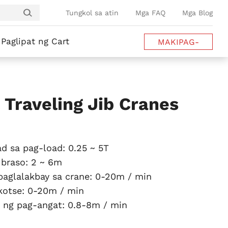
Tungkol sa atin
Mga FAQ
Mga Blog
Paglipat ng Cart
MAKIPAG-
UGNAYAN SA
AMIN
 Traveling Jib Cranes
d sa pag-load: 0.25 ~ 5T
 braso: 2 ~ 6m
 paglalakbay sa crane: 0-20m / min
 kotse: 0-20m / min
s ng pag-angat: 0.8-8m / min