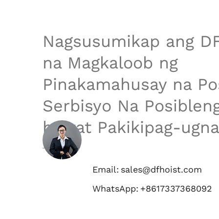
Nagsusumikap ang D
na Magkaloob ng
Pinakamahusay na Po
Serbisyo Na Posiblen
bawat Pakikipag-ugna
Email:
sales@dfhoist.com
WhatsApp:
+8617337368092