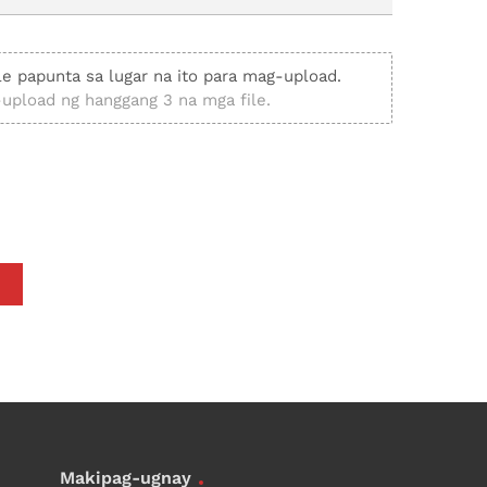
ile papunta sa lugar na ito para mag-upload.
upload ng hanggang 3 na mga file.
Makipag-ugnay