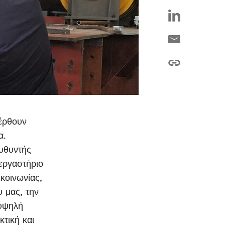
έρθουν
α.
υθυντής
 εργαστήριο
κοινωνίας,
υ μας, την
 υψηλή
τική και