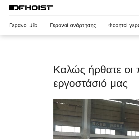
Γερανοί Jib
Γερανοί ανάρτησης
Φορητοί γερ
Καλώς ήρθατε οι 
εργοστάσιό μας