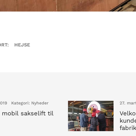
ORT:
HEJSE
2019
Kategori:
Nyheder
27. mar
mobil sakselift til
Velk
kunde
fabri