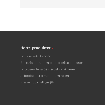
Hotte produkter
Fritstående kraner
Elektriske mini mobile bærbare kraner
Fritstående arbejdsstationskraner
Arbejdsplatforme i aluminium
Kraner til kraftige jib