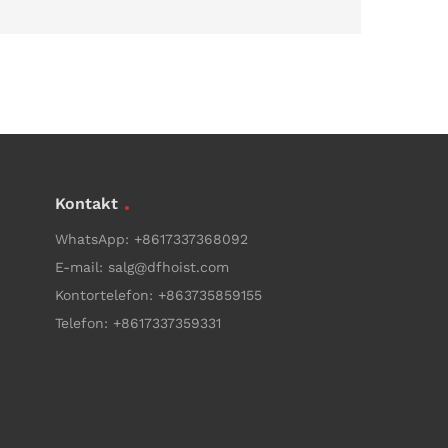
Kontakt
WhatsApp:
+8617337368092
E-mail:
salg@dfhoist.com
Kontortelefon:
+863735859155
Telefon:
+8617337359331