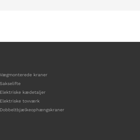
Vægmonterede kraner
Sakselifte
Elektriske kædetaljer
Elektriske tovværk
Dobbeltbjælkeophængskraner