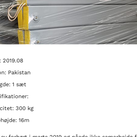
: 2019.08
on: Pakistan
de: 1 sæt
ifikationer:
citet: 300 kg
ehøjde: 16m
ev forhørt i marts 2019 og nåede ikke samarbejde 