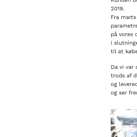
2019.
Fra marts
parametre
på vores 
i slutnin
til at køb
Da vi var
trods af 
og levere
og ser fr