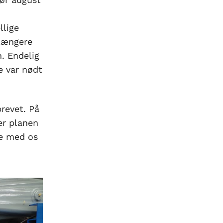
llige
 længere
n. Endelig
e var nødt
brevet. På
er planen
de med os