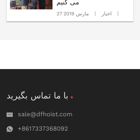
می کنیم
اخبار
27 مارس 2019
با ما تماس بگیرید
sale@dfhoist.com
+8617337368092