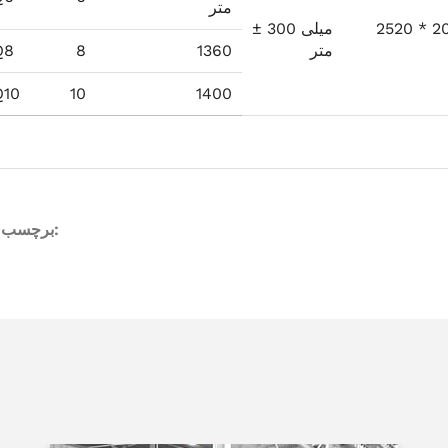
متر
2520 * 2
± 300 میلی
متر
1360
8
Q8
10
10
1400
برچسب های مقاله: