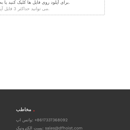
برای آپلود روی فایل ها کلیک کنید یا به این قسمت بکشید.
می توانید حداکثر 3 فایل آپلود کنید.
مخاطب
+8617337368092
واتس اپ:
sales@dfhoist.com
پست الکترونیک: