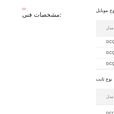
03
ع موبایل
مشخصات فنی:
مدل
DC
DC
DCQ
نوع ثابت
مدل
DC