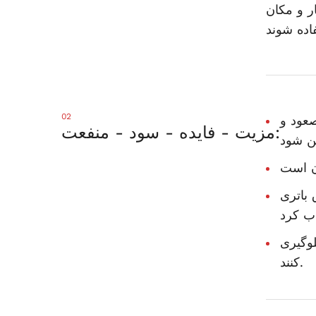
ر و مکان
اده شوند
02
صعود و
مزیت - فایده - سود - منفعت:
 باتری
لوگیری
کنند.