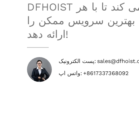
DFHOIST تلاش می کند تا با هر
بهترین سرویس ممکن را
ارائه دهد!
sales@dfhoist
پست الکترونیک:
+8617337368092
واتس اپ: