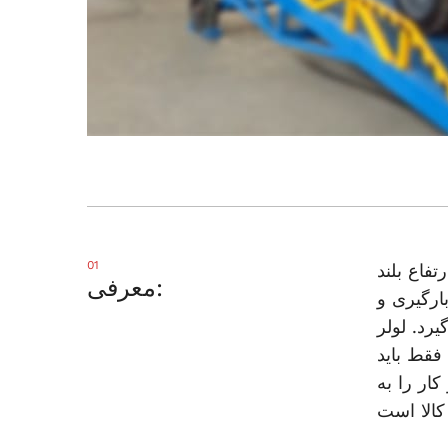
01
فاع بلند
معرفی:
ارگیری و
رد. لولر
فقط باید
ار را به