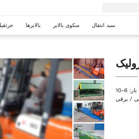
سبد انتقال
سکوی بالابر
بالابرها
جرثقیل
ولیک
ی / برقی