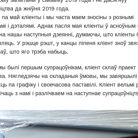
іцтва да жніўня 2019 года.
а па май кліенты і мы часта маем зносіны з рознымі
мі і дэталямі. Аднак пасля мая кліенты ў асноўным
на нашы наступныя дзеянні, думаючы, што кліенты
пляць. У рэшце рэшт, у канцы ліпеня кліент зноў звя
заў, што яго трэба набыць.
мы былі першым супрацоўнікам, кліент склаў праект
ва. Нягледзячы на складаныя ўмовы, мы завяршылі
ць па графіку і своечасова паставілі. Кліент вельмі
ічаць з намі і разлічваем на наступнае супрацоўніцт