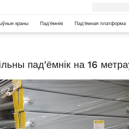
ыўныя краны
Пад'ёмнікі
Пад'ёмная платформа
льны пад'ёмнік на 16 метра