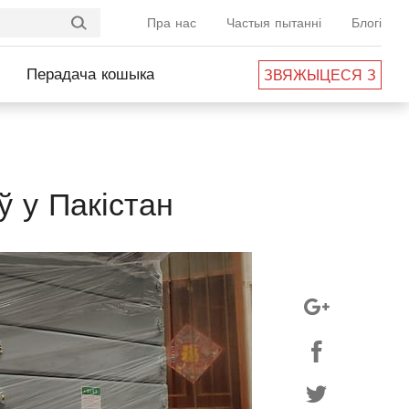
Пра нас
Частыя пытанні
Блогі
Перадача кошыка
ЗВЯЖЫЦЕСЯ З
НАМІ
ў у Пакістан