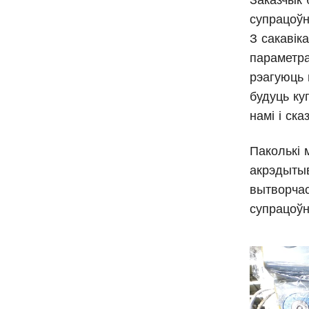
супрацоўн
З сакавік
параметра
рэагуюць 
будуць ку
намі і ска
Паколькі 
акрэдыты
вытворчас
супрацоўн