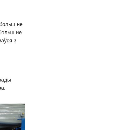
 больш не
 больш не
заўся з
 рады
ва.