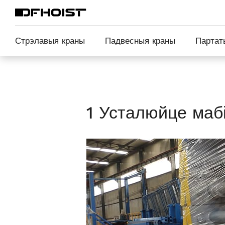
Стрэлавыя краны
Падвесныя краны
Партат
1 Усталюйце мабі