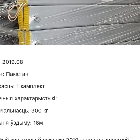
: 2019.08
н: Пакістан
касць: 1 камплект
ічныя характарыстыкі:
чальнасць: 300 кг
ня ўздыму: 16м
быў запытаны ў сакавіку 2019 года і не дасягнуў