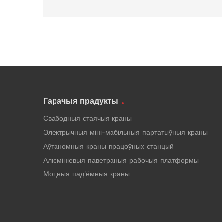
Гарачыя прадукты
Свабодныя стаячыя краны
Электрычныя міні-мабільныя партатыўныя краны
Аўтаномныя краны працоўных станцый
Алюмініевыя паветраныя рабочыя платформы
Моцныя пад'ёмныя краны