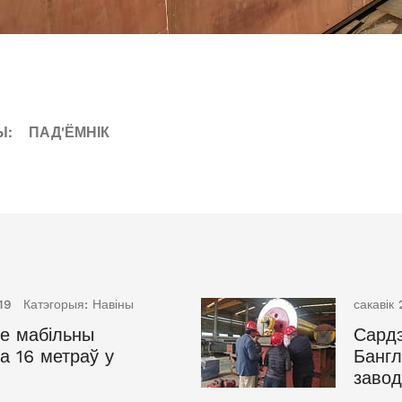
Ы:
ПАД'ЁМНІК
19
Катэгорыя:
Навіны
сакавік 
е мабільны
Сардэ
на 16 метраў у
Банг
завод