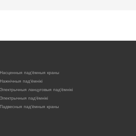
Насценныя пад'ёмныя краны
Нажнічныя пад'ёмнікі
Электрычныя ланцуговыя пад'ёмнікі
Электрычныя пад'ёмнікі
Падвесныя пад'ёмныя краны