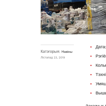
Дата
Катэгорыя:
Навіны
Рэгіё
Лістапад 23, 2019
Коль
Тэхн
Умяш
Вышы
Заказчык 