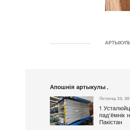
АРТЫКУЛ
Апошнія артыкулы
Лістапад 23, 20
1 Усталюйц
пад'ёмнік 
Пакістан