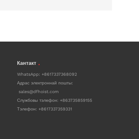
Кантакт
WhatsApp:
+8617337368092
Адрас электроннай пошты:
sales@dfhoist.com
Службовы тэлефон:
+863735859155
Тэлефон:
+8617337359331