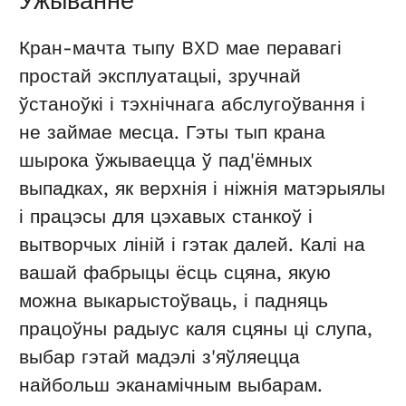
Ужыванне
Кран-мачта тыпу BXD мае перавагі
простай эксплуатацыі, зручнай
ўстаноўкі і тэхнічнага абслугоўвання і
не займае месца. Гэты тып крана
шырока ўжываецца ў пад'ёмных
выпадках, як верхнія і ніжнія матэрыялы
і працэсы для цэхавых станкоў і
вытворчых ліній і гэтак далей. Калі на
вашай фабрыцы ёсць сцяна, якую
можна выкарыстоўваць, і падняць
працоўны радыус каля сцяны ці слупа,
выбар гэтай мадэлі з'яўляецца
найбольш эканамічным выбарам.