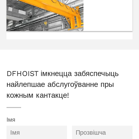
Насценныя
падарожныя
пад'ёмныя
краны
DFHOIST імкнецца забяспечыць
найлепшае абслугоўванне пры
кожным кантакце!
Імя