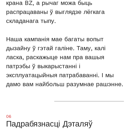
крана BZ, а рычаг можа быць
распрацаваны ў выглядзе лёгкага
складанага тыпу.
Наша кампанія мае багаты вопыт
дызайну ў гэтай галіне. Таму, калі
ласка, раскажыце нам пра вашыя
патрэбы ў выкарыстанні і
эксплуатацыйныя патрабаванні. І мы
дамо вам найбольш разумнае рашэнне.
06
Падрабязнасці Дэталяў