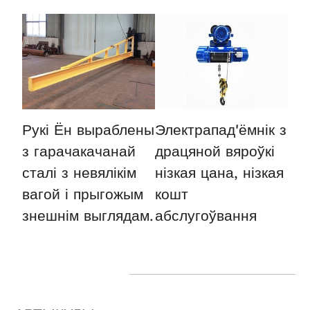
Рукі
Ён выраблены
Электрапад'ёмнік з
з гарачакачанай
драцяной вяроўкі
сталі з невялікім
нізкая цана, нізкая
вагой і прыгожым
кошт
знешнім выглядам.
абслугоўвання