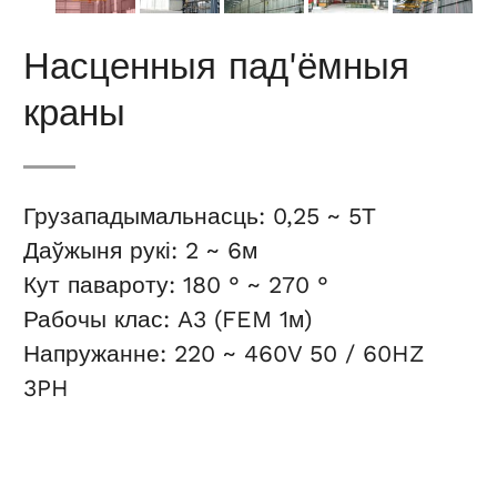
Насценныя пад'ёмныя
краны
Грузападымальнасць: 0,25 ~ 5Т
Даўжыня рукі: 2 ~ 6м
Кут павароту: 180 ° ~ 270 °
Рабочы клас: A3 (FEM 1м)
Напружанне: 220 ~ 460V 50 / 60HZ
3PH