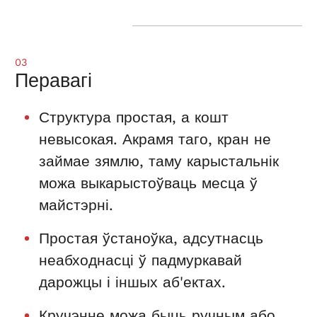
03
Перавагі
Структура простая, а кошт
невысокая. Акрамя таго, кран не
займае зямлю, таму карыстальнік
можа выкарыстоўваць месца ў
майстэрні.
Простая ўстаноўка, адсутнасць
неабходнасці ў падмуркавай
дарожцы і іншых аб'ектах.
Кручэнне можа быць ручным або