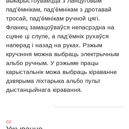
выкарыстоўваецца з ланцуговым
пад'ёмнікам, пад'ёмнікам з дротавай
тросай, пад'ёмнікам ручной цягі.
Фланец замацоўваўся непасрэдна на
сцяне ці слупе, а пад'ёмнік рухаўся
наперад і назад на руках. Рэжым
кручэння можна выбраць электрычным
альбо ручным. У рэжыме працы
карыстальнік можа выбраць кіраванне
дзвярыма ліхтарыка альбо пульт
дыстанцыйнага кіравання.
02