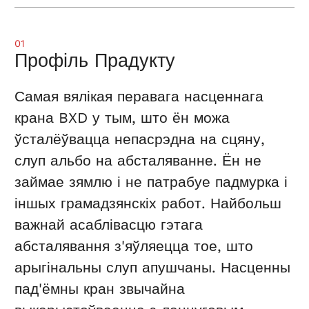
01
Профіль Прадукту
Самая вялікая перавага насценнага
крана BXD у тым, што ён можа
ўсталёўвацца непасрэдна на сцяну,
слуп альбо на абсталяванне. Ён не
займае зямлю і не патрабуе падмурка і
іншых грамадзянскіх работ. Найбольш
важнай асаблівасцю гэтага
абсталявання з'яўляецца тое, што
арыгінальны слуп апушчаны. Насценны
пад'ёмны кран звычайна