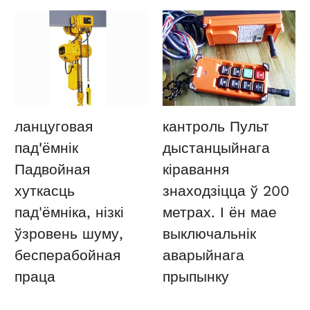
ланцуговая
кантроль
Пульт
пад'ёмнік
дыстанцыйнага
Падвойная
кіравання
хуткасць
знаходзіцца ў 200
пад'ёмніка, нізкі
метрах. І ён мае
ўзровень шуму,
выключальнік
бесперабойная
аварыйнага
праца
прыпынку