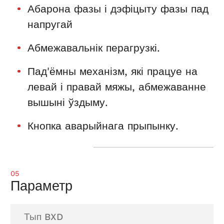
Абарона фазы і дэфіцыту фазы пад
напругай
Абмежавальнік перагрузкі.
Пад'ёмны механізм, які працуе на
левай і правай мяжы, абмежаванне
вышыні ўздыму.
Кнопка аварыйнага прыпынку.
05
Параметр
Тып BXD