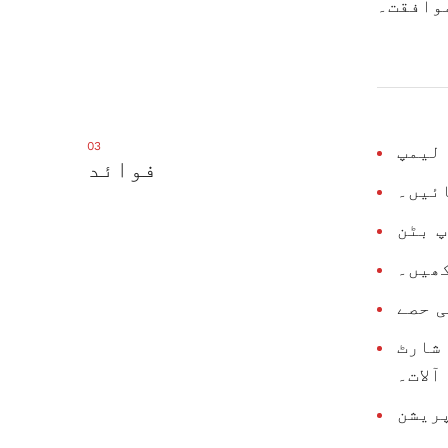
وافقت۔
03
 لیمپ
فوائد
ائیں۔
 بٹن
کھیں۔
 شارٹ
آلات۔
ریشن