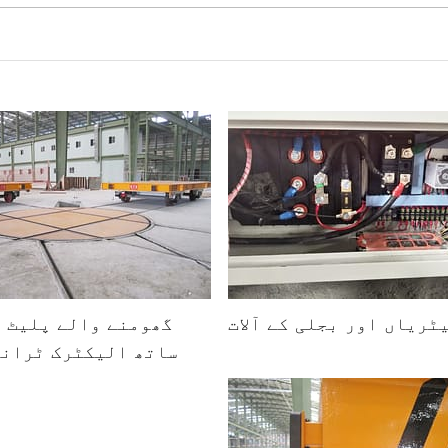
ٹریاں اور بجلی کے آلات
گھومنے والے پلیٹ ف
ساتھ الیکٹرک ٹرانس