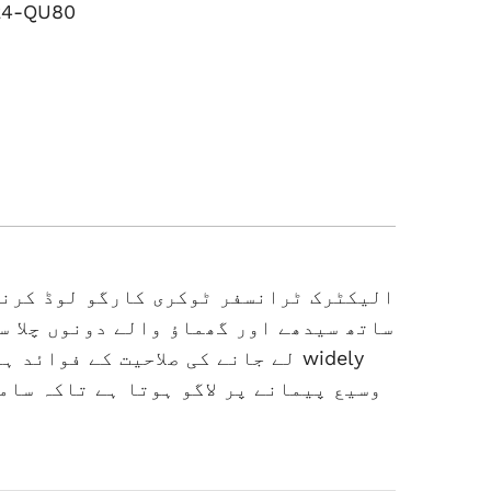
ٹریک: QU80
الیکٹرک ٹرانسفر ٹوکری کارگو لوڈ کرنے 
ساتھ سیدھے اور گھماؤ والے دونوں چلا س
لے جانے کی صلاحیت کے فوائد ہیں
وسیع پیمانے پر لاگو ہوتا ہے تاکہ سام