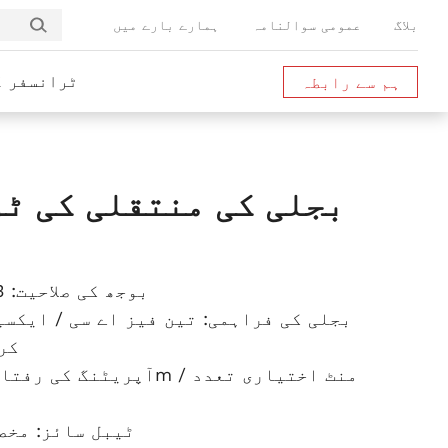
بلاگ
عمومی سوالنامہ
ہمارے بارے میں
ٹرانسفر ک
ہم سے رابطہ
کریں
بجلی کی منتقلی کی ٹ
بوجھ کی صلاحیت: 3-500 ٹن
بجلی کی فراہمی: تین فیز اے سی / ایکسی
کر
ٹیبل سائز: مخص