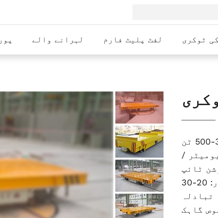
ی ٹوکری
لفٹ پلیٹ فارم
لہرانے والے
پور
وکری
ومیٹر /
شن ٹائپ
آپریٹنگ کی رفتار: 20-30m / منٹ اختیاری تعدد
تبادلہ
وص گاہک