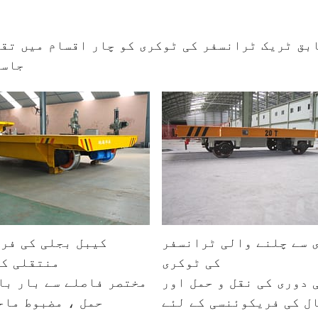
بق ٹریک ٹرانسفر کی ٹوکری کو چار اقسام میں تق
جاسک
 سے چلنے والی ٹرانسفر
کیبل بجلی کی فر
کی ٹوکری
منتقلی کی
 دوری کی نقل و حمل اور
مختصر فاصلے سے بار با
ل کی فریکوئنسی کے لئے
حمل ، مضبوط ماح