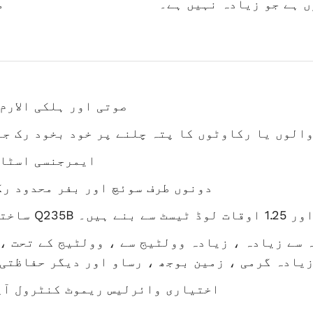
 ہے جو زیادہ نہیں ہے۔
م
صوتی اور ہلکی الارم
الوں یا رکاوٹوں کا پتہ چلنے پر خود بخود رک ج
ایمرجنسی اسٹاپ
دونوں طرف سوئچ اور بفر محدود ر
 سے زیادہ ، زیادہ وولٹیج سے ، وولٹیج کے تحت ،
زیادہ گرمی ، زمین بوجھ ، رساو اور دیگر حفاظتی 
اختیاری وائرلیس ریموٹ کنٹرول آپ