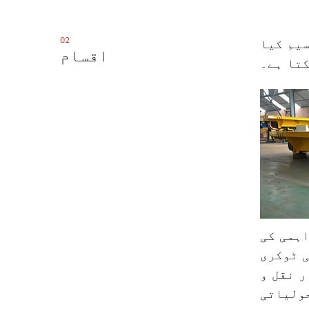
02
سیم کیا
اقسام
تا ہے۔
اہمی کی
 ٹوکری
ر نقل و
ولیاتی