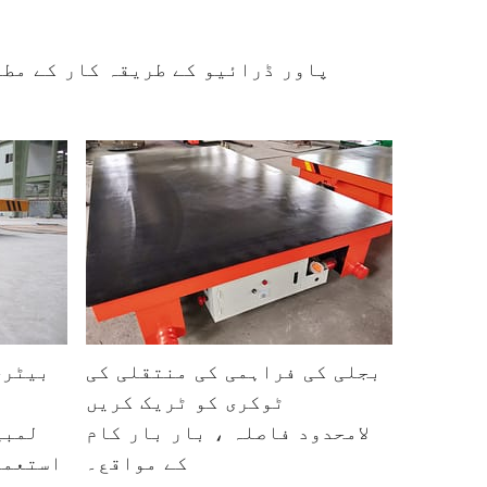
پاور ڈرائیو کے طریقہ کار کے مطا
بجلی کی فراہمی کی منتقلی کی
بیٹری
ٹوکری کو ٹریک کریں
لامحدود فاصلہ ، بار بار کام
لمبی
کے مواقع۔
استعما