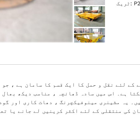
P24-
کے لئے نقل و حمل کا ایک قسم کا سامان ہے ، جو 
کتا ہے۔ اس میں سادہ ڈھانچہ ، مناسب دیکھ بھال 
۔ یہ مشینری مینوفیکچرنگ ، دھات کاری اور گودام کے ل
ان کی منتقلی کے لئے اکثر کرینیں لے جانے یا تع