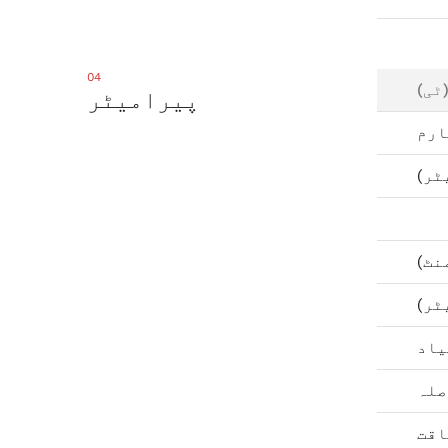
04
ٹی)
پیرامیٹر
ارم
ٹر)
نٹ)
ٹر)
اقت