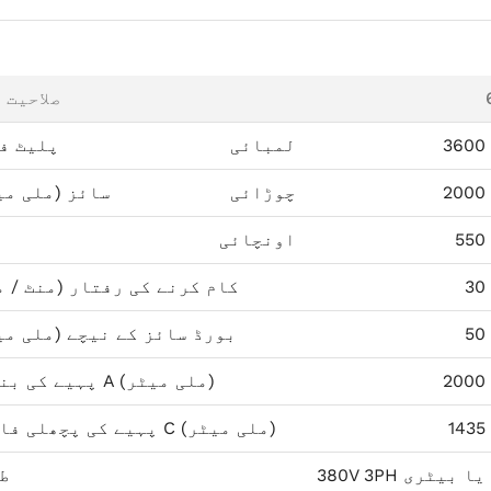
صلاحیت (
3600
لمبائی
پلیٹ ف
2000
چوڑائی
سائز (ملی می
550
اونچائی
30
کام کرنے کی رفتار (منٹ / م
50
بورڈ سائز کے نیچے (ملی می
2000
پہیے کی بنیاد A (ملی میٹر)
1435
پہیے کی پچھلی فاصلہ C (ملی میٹر)
380V 3PH یا بیٹری
ط