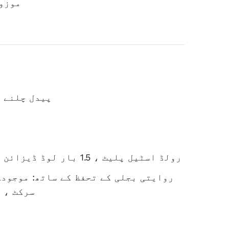
موزوں
پیدل چلنے و
ساختی حصے Q235B رولڈ اسٹیل پلیٹ ، 1.5 بار لوڈ ڈیزائن اور 1.25 اوقات لوڈ ٹیسٹ سے بنے ہیں۔
روایتی بجلی کے تحفظ کے ساتھ: موجودہ
سرکٹ ، 