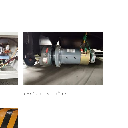
موٹر اور ریڈوسر
بی