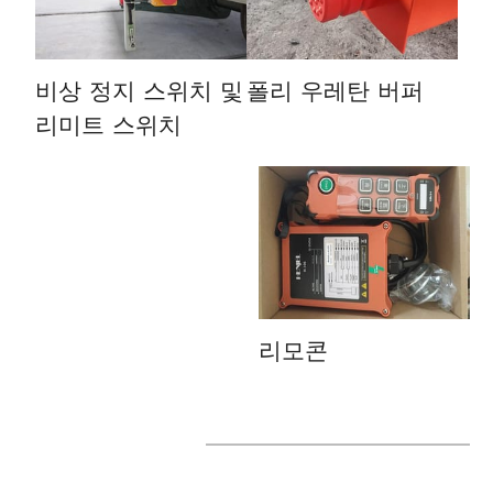
비상 정지 스위치 및
폴리 우레탄 버퍼
리미트 스위치
리모콘