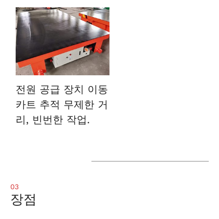
전원 공급 장치 이동
카트 추적
무제한 거
리, 빈번한 작업.
03
장점