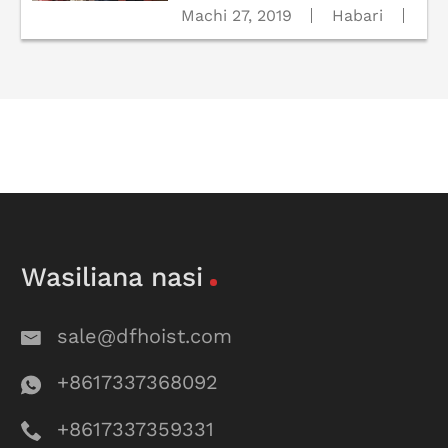
Machi 27, 2019
Habari
Wasiliana nasi
sale@dfhoist.com
+8617337368092
+8617337359331