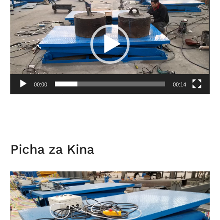
Kicheza
video
00:00
00:14
Picha za Kina