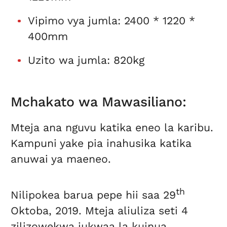
Vipimo vya jumla: 2400 * 1220 *
400mm
Uzito wa jumla: 820kg
Mchakato wa Mawasiliano:
Mteja ana nguvu katika eneo la karibu.
Kampuni yake pia inahusika katika
anuwai ya maeneo.
th
Nilipokea barua pepe hii saa 29
Oktoba, 2019. Mteja aliuliza seti 4
zilizowekwa jukwaa la kuinua