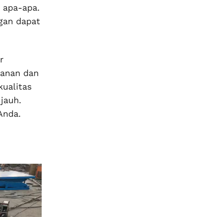
 apa-apa.
ggan dapat
r
yanan dan
kualitas
jauh.
Anda.