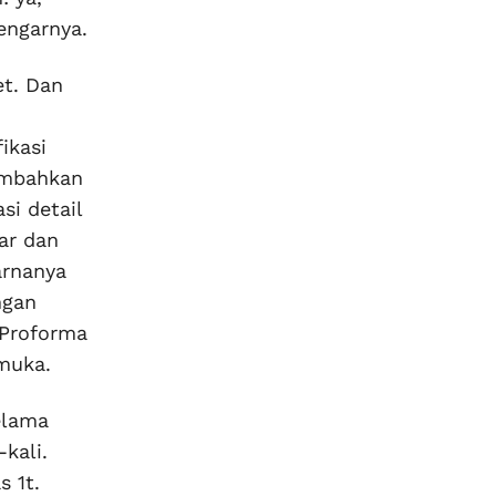
engarnya.
et. Dan
ikasi
ambahkan
si detail
ar dan
arnanya
ngan
 Proforma
muka.
elama
kali.
 1t.