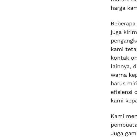
harga kam
Beberapa 
juga kiri
pengangka
kami teta
kontak on
lainnya, 
warna ke
harus mir
efisiensi
kami kepa
Kami men
pembuatan
Juga gamb