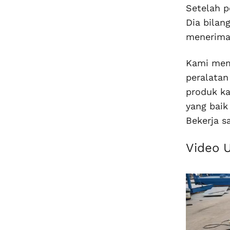
Setelah p
Dia bilan
menerima 
Kami mem
peralatan
produk ka
yang baik
Bekerja 
Video U
Pemutar
Video