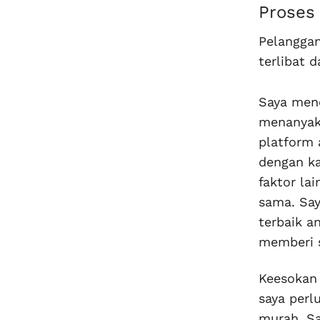
Proses
Pelanggan
terlibat 
Saya mene
menanyaka
platform
dengan k
faktor la
sama. Sa
terbaik a
memberi s
Keesokan 
saya perl
murah. Sa