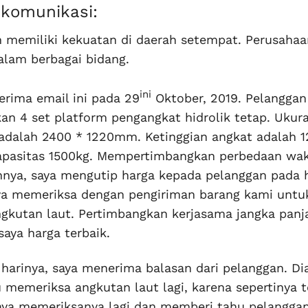
 komunikasi:
 memiliki kekuatan di daerah setempat. Perusahaa
dalam berbagai bidang.
ini
rima email ini pada 29
Oktober, 2019. Pelanggan
n 4 set platform pengangkat hidrolik tetap. Ukur
 adalah 2400 * 1220mm. Ketinggian angkat adalah
apasitas 1500kg. Mempertimbangkan perbedaan wa
innya, saya mengutip harga kepada pelanggan pada 
ya memeriksa dengan pengiriman barang kami untu
ngkutan laut. Pertimbangkan kerjasama jangka panja
aya harga terbaik.
harinya, saya menerima balasan dari pelanggan. Dia
u memeriksa angkutan laut lagi, karena sepertinya t
ya memeriksanya lagi dan memberi tahu pelanggan