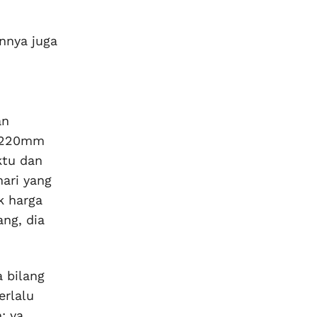
nnya juga
an
 1220mm
ktu dan
hari yang
k harga
ng, dia
 bilang
erlalu
: ya,