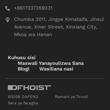
+8617337359331
Chumba 3011, Jingye Kimataifa, Jinsui
Avenue, Xiner Street, Xinxiang City,
Mkoa wa Henan
Kuhusu sisi
Maswali Yanayoulizwa Sana
Blogi
Wasiliana nasi
©2026 DAFENG
Ramani ya Tovuti
Sera ya faragha