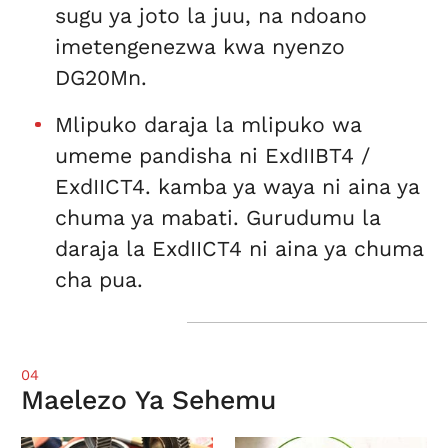
sugu ya joto la juu, na ndoano
imetengenezwa kwa nyenzo
DG20Mn.
Mlipuko daraja la mlipuko wa
umeme pandisha ni ExdIIBT4 /
ExdIICT4. kamba ya waya ni aina ya
chuma ya mabati. Gurudumu la
daraja la ExdIICT4 ni aina ya chuma
cha pua.
04
Maelezo Ya Sehemu