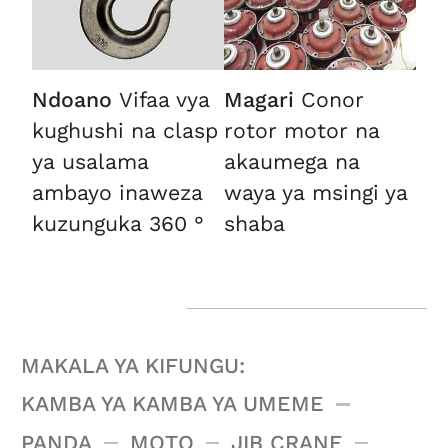
Ndoano
Vifaa vya
Magari
Conor
kughushi na clasp
rotor motor na
ya usalama
akaumega na
ambayo inaweza
waya ya msingi ya
kuzunguka 360 °
shaba
MAKALA YA KIFUNGU:
KAMBA YA KAMBA YA UMEME
PANDA
MOTO
JIB CRANE