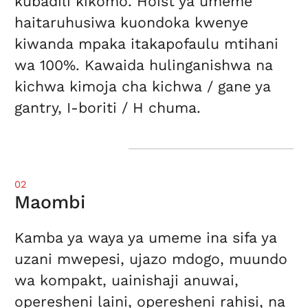
kubadili kikomo. Hoist ya umeme
haitaruhusiwa kuondoka kwenye
kiwanda mpaka itakapofaulu mtihani
wa 100%. Kawaida hulinganishwa na
kichwa kimoja cha kichwa / gane ya
gantry, I-boriti / H chuma.
02
Maombi
Kamba ya waya ya umeme ina sifa ya
uzani mwepesi, ujazo mdogo, muundo
wa kompakt, uainishaji anuwai,
operesheni laini, operesheni rahisi, na