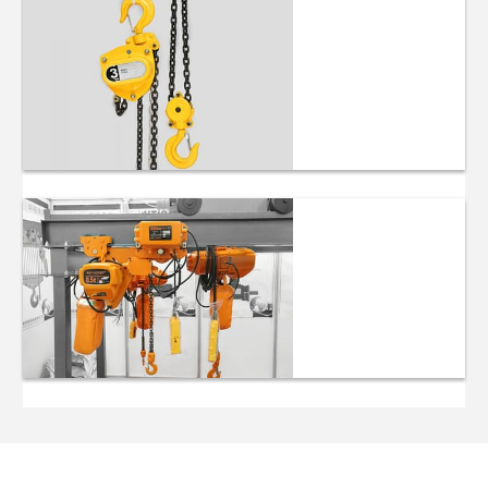
Mini Umeme
Hoists
Mzunguko wa
Minyororo
Minyororo ya
Minyororo ya
Umeme