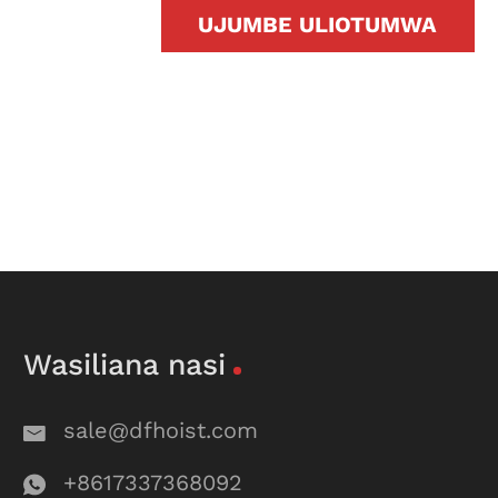
UJUMBE ULIOTUMWA
Wasiliana nasi
sale@dfhoist.com
+8617337368092