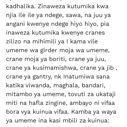
kadhalika. Zinaweza kutumika kwa
njia ile ile ya ndege, sawa, na juu ya
angani kwenye ndege hiyo hiyo, pia
inaweza kutumika kwenye cranes
zilizo na mihimili ya I kama vile
umeme wa girder moja wa umeme,
crane moja ya boriti, crane ya juu,
crane ya kusimamishwa, crane ya jib ,
crane ya gantry, nk Inatumiwa sana
katika viwanda, maghala, bandari,
mitambo ya umeme, tovuti za ukataji
miti na hafla zingine, ambayo ni vifaa
bora vya kuinua vifaa. Kamba ya waya
ya umeme ina kasi mbili za kuinua: