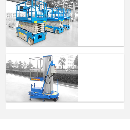
Nivelador
Hidráulico de
Dock
Elevadores
autopropulsados
tipo tesoura
Plataformas
de Trabalho
Aéreo de