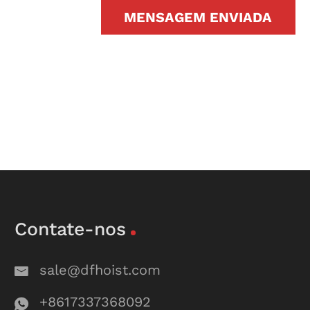
MENSAGEM ENVIADA
Contate-nos
sale@dfhoist.com
+8617337368092