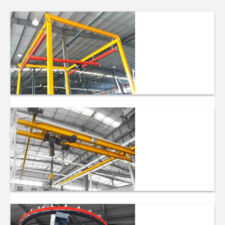
เครนในสถานี
งานอิสระ
เครนแขวนคาน
คู่