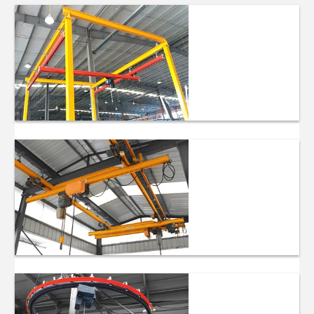
เครนในสถานี
งานอิสระ
เครนแขวนคาน
เดี่ยว