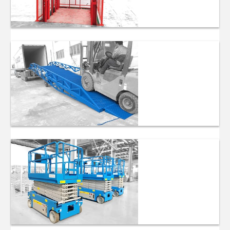
Hydraulisk
lastlyft
Hydraulisk
dockningsnivå