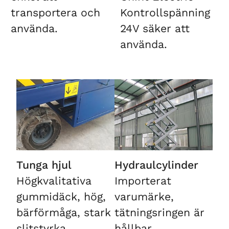
transportera och
Kontrollspänning
använda.
24V säker att
använda.
Tunga hjul
Hydraulcylinder
Högkvalitativa
Importerat
gummidäck, hög,
varumärke,
bärförmåga, stark
tätningsringen är
slitstyrka
hållbar.