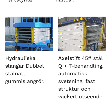
Hydrauliska
Axelstift
45# stål
slangar
Dubbel
Q + T-behandling,
stålnät,
automatisk
gummislangrör.
svetsning, fast
struktur och
vackert utseende