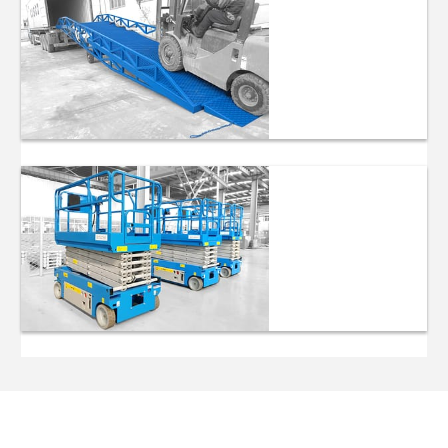
hydraulique
Niveleur de
quai
hydraulique
Nacelles à
ciseaux
automotrices