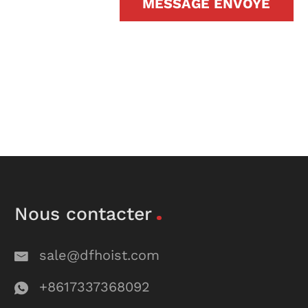
MESSAGE ENVOYÉ
Nous contacter
sale@dfhoist.com
+8617337368092