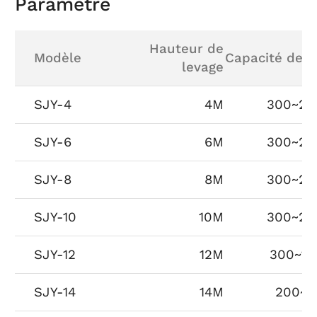
Paramètre
Hauteur de
Modèle
Capacité de l
levage
SJY-4
4M
300~20
SJY-6
6M
300~20
SJY-8
8M
300~20
SJY-10
10M
300~20
SJY-12
12M
300~1
SJY-14
14M
200~5