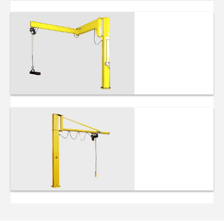
Rörliga kranar
med kranar
Hopfällbara
kranar
Lätta
lyftkranar