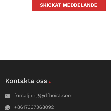
SKICKAT MEDDELANDE
Kontakta oss
försäljning@dfhoist.com
+8617337368092