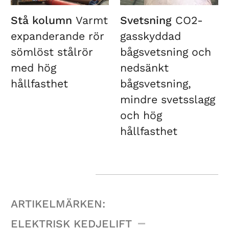
Stå kolumn
Varmt
Svetsning
CO2-
expanderande rör
gasskyddad
sömlöst stålrör
bågsvetsning och
med hög
nedsänkt
hållfasthet
bågsvetsning,
mindre svetsslagg
och hög
hållfasthet
ARTIKELMÄRKEN:
ELEKTRISK KEDJELIFT