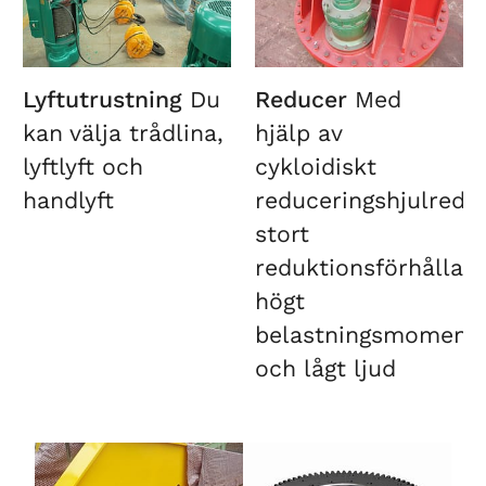
Lyftutrustning
Du
Reducer
Med
kan välja trådlina,
hjälp av
lyftlyft och
cykloidiskt
handlyft
reduceringshjulredu
stort
reduktionsförhållan
högt
belastningsmoment
och lågt ljud