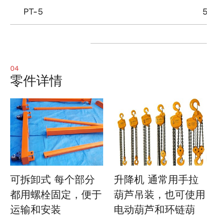
PT-5
50
04
零件详情
可拆卸式
每个部分
升降机
通常用手拉
都用螺栓固定，便于
葫芦吊装，也可使用
运输和安装
电动葫芦和环链葫