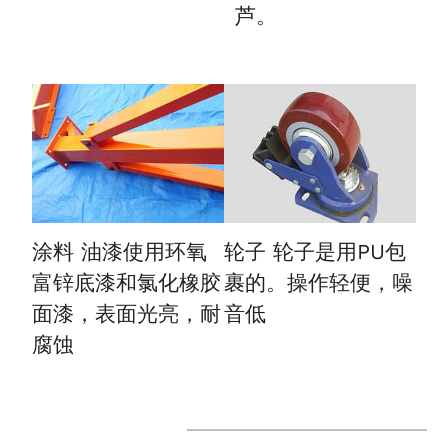
芦。
涂料
油漆使用环氧
轮子
轮子是用PU包
富锌底漆和氯化橡胶
裹的。操作轻便，噪
面漆，表面光亮，耐
音低
腐蚀